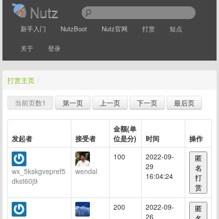
Nutz
新手入门
NutzBoot
Nutz官网
打赏
短点
关于
登录
打赏主页
/
当前页数
1
第一页
上一页
下一页
最后页
金额(单
发起者
接受者
位是分)
时间
操作
100
2022-09-
匿
29
名
wx_5kskgvepref5
wendal
16:04:24
打
dkst60j9
赏
200
2022-09-
匿
26
名