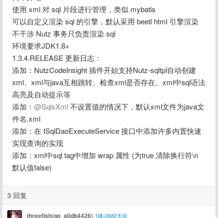
使用 xml 对 sql 片段进行管理，类似 mybatis
可以自定义渲染 sql 的引擎，默认采用 beetl html 引擎渲染
不干涉 Nutz 事务只负责渲染 sql
环境要求JDK1.8+
1.3.4.RELEASE 更新日志：
添加：NutzCodeInsight 插件开始支持Nutz-sqltpl自动创建
xml、xml与java互相跳转、检查xml是否存在、xml中sql语法
高亮及自动提示等
添加：
@SqlsXml
 不设置值的情况下，默认xml文件为java文
件名.xml
添加：在 ISqlDaoExecuteService 接口中添加许多内置快速
实现查询的实现
添加：xml中sql tag中增加 wrap 属性 (为true 清除换行符\n 
默认值false)
3 回复
threefish(qq_a0db4426)
1楼•2682天前