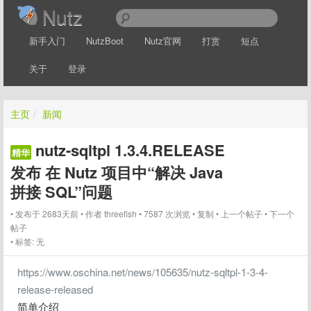
Nutz
新手入门
NutzBoot
Nutz官网
打赏
短点
关于
登录
主页
/
新闻
nutz-sqltpl 1.3.4.RELEASE
精华
发布 在 Nutz 项目中“解决 Java
拼接 SQL”问题
发布于 2683天前
作者
threefish
7587 次浏览
复制
上一个帖子
下一个
帖子
标签:
无
https://www.oschina.net/news/105635/nutz-sqltpl-1-3-4-
release-released
简单介绍