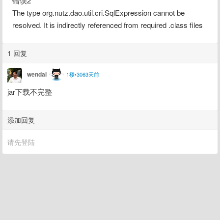
错误2
The type org.nutz.dao.util.cri.SqlExpression cannot be 
resolved. It is indirectly referenced from required .class files
1 回复
wendal
1楼•3063天前
jar下载不完整
添加回复
请先登陆