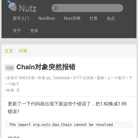
Nutz
新手入门
NutzBoot
Nutz官网
打赏
短点
关于
登录
主页
/
问答
Chain对象突然报错
问答
发布于 3063天前
作者
qq_7a5ddda8
3177 次浏览
复制
上一个帖子
下
一个帖子
标签:
无
更新了一下代码就出现下面这些个错误了，把1.62换成1.65
错误1