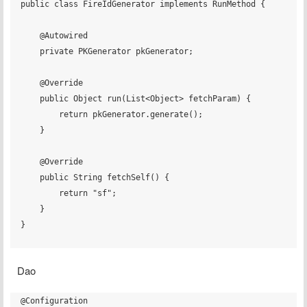
public class FireIdGenerator implements RunMethod {

    @Autowired

    private PKGenerator pkGenerator;

    @Override

    public Object run(List<Object> fetchParam) {

        return pkGenerator.generate();

    }

    @Override

    public String fetchSelf() {

        return "sf";

    }

}

Dao
@Configuration
