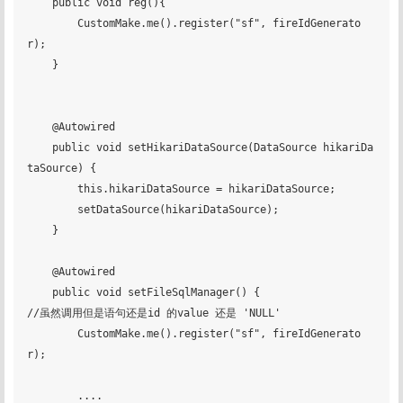
    public void reg(){

        CustomMake.me().register("sf", fireIdGenerato
r);

    }

    @Autowired

    public void setHikariDataSource(DataSource hikariDa
taSource) {

        this.hikariDataSource = hikariDataSource;

        setDataSource(hikariDataSource);

    }

    @Autowired

    public void setFileSqlManager() {

//虽然调用但是语句还是id 的value 还是 'NULL'

        CustomMake.me().register("sf", fireIdGenerato
r);

        ....
