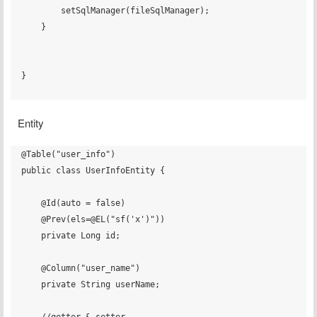
        setSqlManager(fileSqlManager);

    }

}

Entity
@Table("user_info")

public class UserInfoEntity {

    @Id(auto = false)

    @Prev(els=@EL("sf('x')"))

    private Long id;

    @Column("user_name")

    private String userName;
