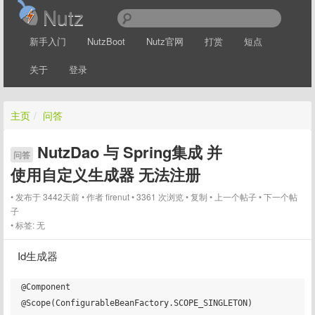
Nutz
新手入门
NutzBoot
Nutz官网
打赏
短点
关于
登录
主页
/
问答
NutzDao 与 Spring集成 并
问答
使用自定义生成器 无法注册
发布于 3442天前
作者
firenut
3361 次浏览
复制
上一个帖子
下一个帖
子
标签:
无
Id生成器
@Component

@Scope(ConfigurableBeanFactory.SCOPE_SINGLETON)
