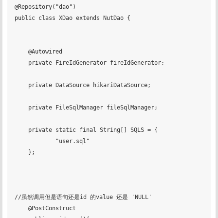
@Repository("dao")

public class XDao extends NutDao {

    @Autowired

    private FireIdGenerator fireIdGenerator;

    private DataSource hikariDataSource;

    private FileSqlManager fileSqlManager;

    private static final String[] SQLS = {

            "user.sql"

    };

//虽然调用但是语句还是id 的value 还是 'NULL'

    @PostConstruct
