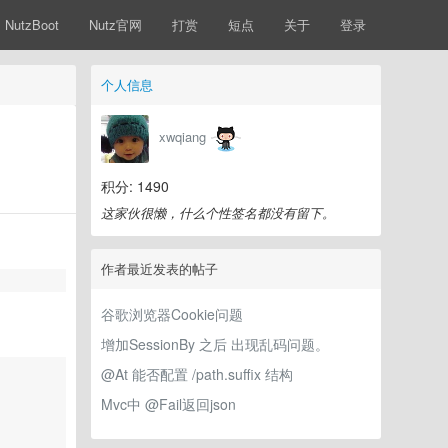
NutzBoot
Nutz官网
打赏
短点
关于
登录
个人信息
xwqiang
积分: 1490
这家伙很懒，什么个性签名都没有留下。
作者最近发表的帖子
谷歌浏览器Cookie问题
增加SessionBy 之后 出现乱码问题。
@At 能否配置 /path.suffix 结构
Mvc中 @Fail返回json