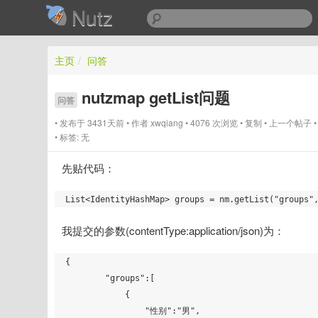
Nutz
主页
/
问答
nutzmap getList问题
问答
发布于 3431天前
作者
xwqiang
4076 次浏览
复制
上一个帖子
标签:
无
先贴代码：
我提交的参数(contentType:application/json)为：
{

        "groups":[

            {

                "性别":"男",
