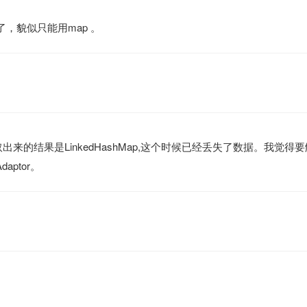
，貌似只能用map 。
取出来的结果是LinkedHashMap,这个时候已经丢失了数据。我觉得
aptor。