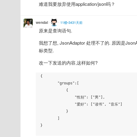
难道我要放弃使用application/json吗？
wendal
11楼•3431天前
原来是查询语句.
我想了想, JsonAdaptor 处理不了的. 原因是JsonA
标类型.
改一下发送的内容,这样如何?
{

        "groups":[

            {

                "性别": ["男"],

                "爱好": ["读书", "音乐"]

            }

        ]

}
