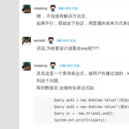
xwqiang
8楼•3431天前
嗯 ，不知道有解决方法没。
如果不行，那就改下协议，用普通的表单方式来
wendal
9楼•3431天前
话说,为啥要设计成重名key呢???
xwqiang
10楼•3431天前
其实这是一个查询表达式，做用户肖像过滤的，ke
到这个问题。
取到数据后 会做转化表达式如：
        Query and1 = new And(new Value("/性别/男").not(),new Value("/年龄/23"));

        Query and2 = new And(new Value("/爱好/音乐"),new Value("/爱好/读书"));

        Query or =  new Or(and1,and2);
