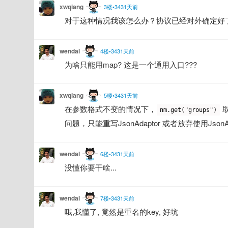
xwqiang
3楼•3431天前
对于这种情况我该怎么办？协议已经对外确定好了
wendal
4楼•3431天前
为啥只能用map? 这是一个通用入口???
xwqiang
5楼•3431天前
在参数格式不变的情况下，
 
nm.get("groups")
问题，只能重写JsonAdaptor 或者放弃使用JsonAd
wendal
6楼•3431天前
没懂你要干啥...
wendal
7楼•3431天前
哦,我懂了, 竟然是重名的key, 好坑