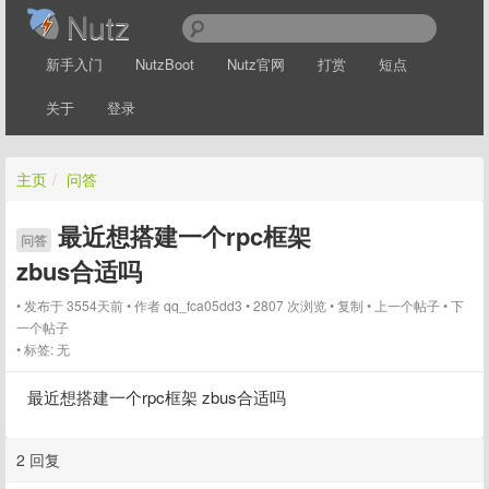
Nutz
新手入门
NutzBoot
Nutz官网
打赏
短点
关于
登录
主页
/
问答
最近想搭建一个rpc框架
问答
zbus合适吗
发布于 3554天前
作者
qq_fca05dd3
2807 次浏览
复制
上一个帖子
下
一个帖子
标签:
无
最近想搭建一个rpc框架 zbus合适吗
2 回复