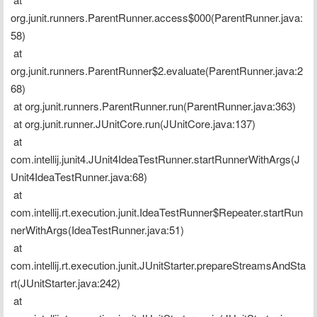
org.junit.runners.ParentRunner.access$000(ParentRunner.java:
58)
 at 
org.junit.runners.ParentRunner$2.evaluate(ParentRunner.java:2
68)
 at org.junit.runners.ParentRunner.run(ParentRunner.java:363)
 at org.junit.runner.JUnitCore.run(JUnitCore.java:137)
 at 
com.intellij.junit4.JUnit4IdeaTestRunner.startRunnerWithArgs(J
Unit4IdeaTestRunner.java:68)
 at 
com.intellij.rt.execution.junit.IdeaTestRunner$Repeater.startRun
nerWithArgs(IdeaTestRunner.java:51)
 at 
com.intellij.rt.execution.junit.JUnitStarter.prepareStreamsAndSta
rt(JUnitStarter.java:242)
 at 