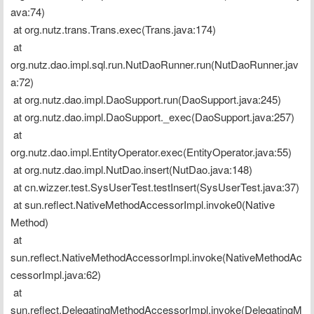
ava:74)
 at org.nutz.trans.Trans.exec(Trans.java:174)
 at 
org.nutz.dao.impl.sql.run.NutDaoRunner.run(NutDaoRunner.jav
a:72)
 at org.nutz.dao.impl.DaoSupport.run(DaoSupport.java:245)
 at org.nutz.dao.impl.DaoSupport._exec(DaoSupport.java:257)
 at 
org.nutz.dao.impl.EntityOperator.exec(EntityOperator.java:55)
 at org.nutz.dao.impl.NutDao.insert(NutDao.java:148)
 at cn.wizzer.test.SysUserTest.testInsert(SysUserTest.java:37)
 at sun.reflect.NativeMethodAccessorImpl.invoke0(Native 
Method)
 at 
sun.reflect.NativeMethodAccessorImpl.invoke(NativeMethodAc
cessorImpl.java:62)
 at 
sun.reflect.DelegatingMethodAccessorImpl.invoke(DelegatingM