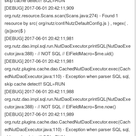
skip cache detect!! SQL=RUN
[DEBUG] 2017-06-01 20:42:11,909 
org.nutz.resource.Scans.scan(Scans.java:274) - Found 1 
resource by src( org/nutz/conf/NutzDefaultConfig.js ) , regex( .
(js|json)$ )
[DEBUG] 2017-06-01 20:42:11,981 
org.nutz.dao.impl.sql.run.NutDaoExecutor.printSQL(NutDaoExe
cutor.java:388) - // NOT SQL // ElFieldMacro=$me.uid()
[DEBUG] 2017-06-01 20:42:11,981 
org.nutz.plugins.cache.dao.CachedNutDaoExecutor.exec(Cach
edNutDaoExecutor.java:110) - Exception when parser SQL sql, 
skip cache detect!! SQL=RUN
[DEBUG] 2017-06-01 20:42:11,988 
org.nutz.dao.impl.sql.run.NutDaoExecutor.printSQL(NutDaoExe
cutor.java:388) - // NOT SQL // ElFieldMacro=$me.now()
[DEBUG] 2017-06-01 20:42:11,989 
org.nutz.plugins.cache.dao.CachedNutDaoExecutor.exec(Cach
edNutDaoExecutor.java:110) - Exception when parser SQL sql, 