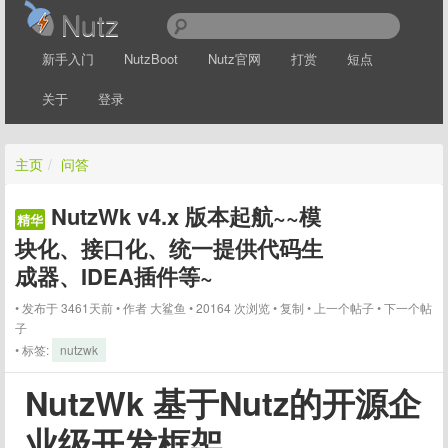
Nutz
新手入门
NutzBoot
Nutz官网
打赏
短点
关于
登录
主页
/
问答
NutzWk v4.x 版本起航~~模
精华
块化、接口化、统一提供代码生
成器、IDEA插件等~
发布于 3461天前
作者
大鲨鱼
20164 次浏览
复制
上一个帖子
下一个帖
子
标签:
nutzwk
NutzWk 基于Nutz的开源企
业级开发框架