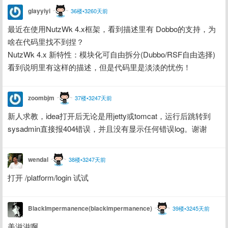
glayyiyi
36楼•3260天前
最近在使用NutzWk 4.x框架，看到描述里有 Dobbo的支持，为
啥在代码里找不到捏？
NutzWk 4.x 新特性：模块化可自由拆分(Dubbo/RSF自由选择) 
看到说明里有这样的描述，但是代码里是淡淡的忧伤！
zoombjm
37楼•3247天前
新人求教，idea打开后无论是用jetty或tomcat，运行后跳转到
sysadmin直接报404错误，并且没有显示任何错误log。谢谢
wendal
38楼•3247天前
打开 /platform/login 试试
BlackImpermanence(blackimpermanence)
39楼•3245天前
美滋滋啊