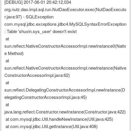
[DEBUG] 2017-06-01 20:42:12,034 
org.nutz.dao.impl.sql.run.NutDaoExecutor.exec(NutDaoExecuto
r.java:97) - SQLException
com.mysql.jdbc.exceptions.jdbc4.MySQLSyntaxErrorException
: Table 'shuxin.sys_user' doesn't exist
 at 
sun.reflect.NativeConstructorAccessorImpl.newInstance0(Nativ
e Method)
 at 
sun.reflect.NativeConstructorAccessorImpl.newInstance(Native
ConstructorAccessorImpl.java:62)
 at 
sun.reflect.DelegatingConstructorAccessorImpl.newInstance(D
elegatingConstructorAccessorImpl.java:45)
 at 
java.lang.reflect.Constructor.newInstance(Constructor.java:422)
 at com.mysql.jdbc.Util.handleNewInstance(Util.java:425)
 at com.mysql.jdbc.Util.getInstance(Util.java:408)