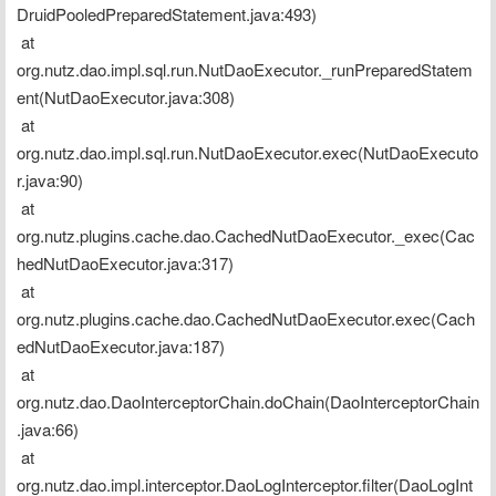
DruidPooledPreparedStatement.java:493)
 at 
org.nutz.dao.impl.sql.run.NutDaoExecutor._runPreparedStatem
ent(NutDaoExecutor.java:308)
 at 
org.nutz.dao.impl.sql.run.NutDaoExecutor.exec(NutDaoExecuto
r.java:90)
 at 
org.nutz.plugins.cache.dao.CachedNutDaoExecutor._exec(Cac
hedNutDaoExecutor.java:317)
 at 
org.nutz.plugins.cache.dao.CachedNutDaoExecutor.exec(Cach
edNutDaoExecutor.java:187)
 at 
org.nutz.dao.DaoInterceptorChain.doChain(DaoInterceptorChain
.java:66)
 at 
org.nutz.dao.impl.interceptor.DaoLogInterceptor.filter(DaoLogInt