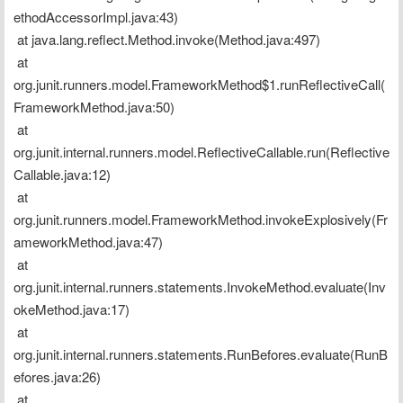
ethodAccessorImpl.java:43)
 at java.lang.reflect.Method.invoke(Method.java:497)
 at 
org.junit.runners.model.FrameworkMethod$1.runReflectiveCall(
FrameworkMethod.java:50)
 at 
org.junit.internal.runners.model.ReflectiveCallable.run(Reflective
Callable.java:12)
 at 
org.junit.runners.model.FrameworkMethod.invokeExplosively(Fr
ameworkMethod.java:47)
 at 
org.junit.internal.runners.statements.InvokeMethod.evaluate(Inv
okeMethod.java:17)
 at 
org.junit.internal.runners.statements.RunBefores.evaluate(RunB
efores.java:26)
 at 