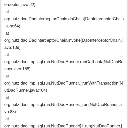
erceptor.java:22)
 at 
org.nutz.dao.DaoInterceptorChain.doChain(DaoInterceptorChain
.java:64)
 at 
org.nutz.dao.DaoInterceptorChain.invoke(DaoInterceptorChain.j
ava:139)
 at 
org.nutz.dao.impl.sql.run.NutDaoRunner.runCallback(NutDaoRu
nner.java:158)
 at 
org.nutz.dao.impl.sql.run.NutDaoRunner._runWithTransaction(N
utDaoRunner.java:104)
 at 
org.nutz.dao.impl.sql.run.NutDaoRunner._run(NutDaoRunner.ja
va:88)
 at 
org.nutz.dao.impl.sql.run.NutDaoRunner$1.run(NutDaoRunner.j