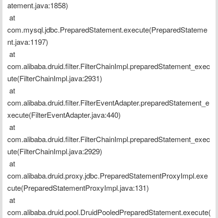
atement.java:1858)
 at 
com.mysql.jdbc.PreparedStatement.execute(PreparedStateme
nt.java:1197)
 at 
com.alibaba.druid.filter.FilterChainImpl.preparedStatement_exec
ute(FilterChainImpl.java:2931)
 at 
com.alibaba.druid.filter.FilterEventAdapter.preparedStatement_e
xecute(FilterEventAdapter.java:440)
 at 
com.alibaba.druid.filter.FilterChainImpl.preparedStatement_exec
ute(FilterChainImpl.java:2929)
 at 
com.alibaba.druid.proxy.jdbc.PreparedStatementProxyImpl.exe
cute(PreparedStatementProxyImpl.java:131)
 at 
com.alibaba.druid.pool.DruidPooledPreparedStatement.execute(