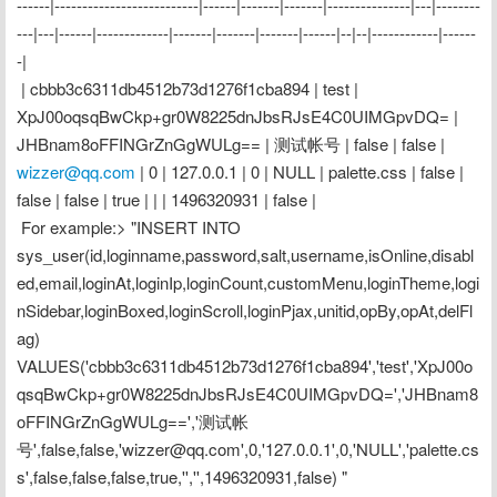
------|--------------------------|------|-------|-------|---------------|---|--------
---|---|------|-------------|-------|-------|-------|------|--|--|------------|------
-|
 | cbbb3c6311db4512b73d1276f1cba894 | test | 
XpJ00oqsqBwCkp+gr0W8225dnJbsRJsE4C0UIMGpvDQ= | 
JHBnam8oFFINGrZnGgWULg== | 测试帐号 | false | false | 
wizzer@qq.com
 | 0 | 127.0.0.1 | 0 | NULL | palette.css | false | 
false | false | true | | | 1496320931 | false |
 For example:> "INSERT INTO 
sys_user(id,loginname,password,salt,username,isOnline,disabl
ed,email,loginAt,loginIp,loginCount,customMenu,loginTheme,logi
nSidebar,loginBoxed,loginScroll,loginPjax,unitid,opBy,opAt,delFl
ag) 
VALUES('cbbb3c6311db4512b73d1276f1cba894','test','XpJ00o
qsqBwCkp+gr0W8225dnJbsRJsE4C0UIMGpvDQ=','JHBnam8
oFFINGrZnGgWULg==','测试帐
号',false,false,'wizzer@qq.com',0,'127.0.0.1',0,'NULL','palette.cs
s',false,false,false,true,'','',1496320931,false) "