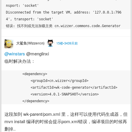
nsport: 'socket'

Disconnected from the target VM, address: '127.0.0.1:796
4', transport: 'socket'

大鲨鱼(Wizzercn)
15楼•3439天前
@winstars
 @menglinxi
临时解决办法：
        <dependency>

            <groupId>cn.wizzer</groupId>

            <artifactId>wk-code-generator</artifactId>

            <version>4.0.1-SNAPSHOT</version>

这段加到 wk-parent/pom.xml 里，这样可以使用代码生成器，但
mvn install 编译的时候会提示pom.xml错误，编译项目的时候再
删掉..