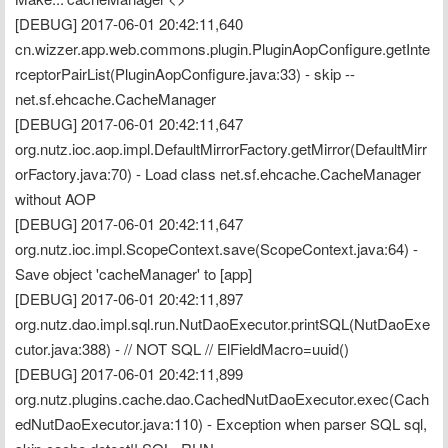
[DEBUG] 2017-06-01 20:42:11,640 
cn.wizzer.app.web.commons.plugin.PluginAopConfigure.getInte
rceptorPairList(PluginAopConfigure.java:33) - skip -- 
net.sf.ehcache.CacheManager
[DEBUG] 2017-06-01 20:42:11,647 
org.nutz.ioc.aop.impl.DefaultMirrorFactory.getMirror(DefaultMirr
orFactory.java:70) - Load class net.sf.ehcache.CacheManager 
without AOP
[DEBUG] 2017-06-01 20:42:11,647 
org.nutz.ioc.impl.ScopeContext.save(ScopeContext.java:64) - 
Save object 'cacheManager' to [app] 

[DEBUG] 2017-06-01 20:42:11,897 
org.nutz.dao.impl.sql.run.NutDaoExecutor.printSQL(NutDaoExe
cutor.java:388) - // NOT SQL // ElFieldMacro=uuid()
[DEBUG] 2017-06-01 20:42:11,899 
org.nutz.plugins.cache.dao.CachedNutDaoExecutor.exec(Cach
edNutDaoExecutor.java:110) - Exception when parser SQL sql, 