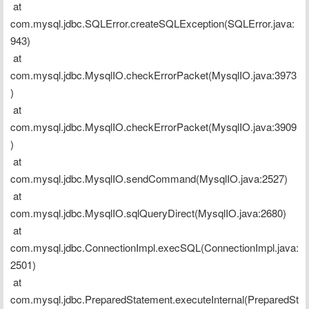
 at 
com.mysql.jdbc.SQLError.createSQLException(SQLError.java:
943)
 at 
com.mysql.jdbc.MysqlIO.checkErrorPacket(MysqlIO.java:3973
)
 at 
com.mysql.jdbc.MysqlIO.checkErrorPacket(MysqlIO.java:3909
)
 at 
com.mysql.jdbc.MysqlIO.sendCommand(MysqlIO.java:2527)
 at 
com.mysql.jdbc.MysqlIO.sqlQueryDirect(MysqlIO.java:2680)
 at 
com.mysql.jdbc.ConnectionImpl.execSQL(ConnectionImpl.java:
2501)
 at 
com.mysql.jdbc.PreparedStatement.executeInternal(PreparedSt