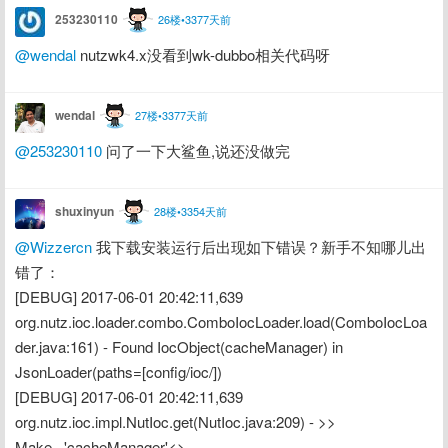
253230110
26楼•3377天前
@wendal
 nutzwk4.x没看到wk-dubbo相关代码呀
wendal
27楼•3377天前
@253230110
 问了一下大鲨鱼,说还没做完
shuxinyun
28楼•3354天前
@Wizzercn
 我下载安装运行后出现如下错误？新手不知哪儿出
错了：
[DEBUG] 2017-06-01 20:42:11,639 
org.nutz.ioc.loader.combo.ComboIocLoader.load(ComboIocLoa
der.java:161) - Found IocObject(cacheManager) in 
JsonLoader(paths=[config/ioc/])
[DEBUG] 2017-06-01 20:42:11,639 
org.nutz.ioc.impl.NutIoc.get(NutIoc.java:209) - >> 
Make...'cacheManager'<>