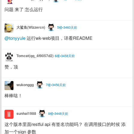
问题 来了 怎么运行
大鲨鱼(Wizzercn)
5楼•3460天前
@tonyyule
 运行wk-web项目，详看README
Tomcat(qq_4f9057d2)
6楼•3458天前
赞，顶
wukonggg
7楼•3456天前
棒棒哒！
sunhai1988
8楼•3448天前
这个版本里面restful api 有签名功能吗？ 在调用接口的时候 添
加一个sign 参数