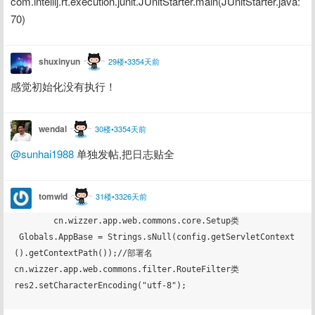
com.intellij.rt.execution.junit.JUnitStarter.main(JUnitStarter.java:
70)
shuxinyun
29楼•3354天前
感觉初始化没有执行！
wendal
30楼•3354天前
@sunhai1988
 单独发帖,把日志贴全
tomwld
31楼•3326天前
        cn.wizzer.app.web.commons.core.Setup类

 Globals.AppBase = Strings.sNull(config.getServletContext
().getContextPath());//部署名

cn.wizzer.app.web.commons.filter.RouteFilter类

res2.setCharacterEncoding("utf-8");
