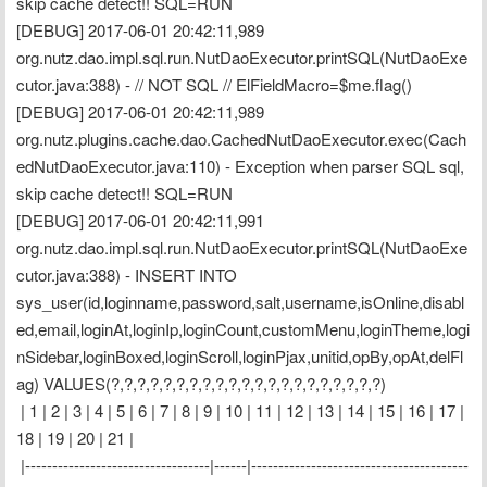
skip cache detect!! SQL=RUN
[DEBUG] 2017-06-01 20:42:11,989 
org.nutz.dao.impl.sql.run.NutDaoExecutor.printSQL(NutDaoExe
cutor.java:388) - // NOT SQL // ElFieldMacro=$me.flag()
[DEBUG] 2017-06-01 20:42:11,989 
org.nutz.plugins.cache.dao.CachedNutDaoExecutor.exec(Cach
edNutDaoExecutor.java:110) - Exception when parser SQL sql, 
skip cache detect!! SQL=RUN
[DEBUG] 2017-06-01 20:42:11,991 
org.nutz.dao.impl.sql.run.NutDaoExecutor.printSQL(NutDaoExe
cutor.java:388) - INSERT INTO 
sys_user(id,loginname,password,salt,username,isOnline,disabl
ed,email,loginAt,loginIp,loginCount,customMenu,loginTheme,logi
nSidebar,loginBoxed,loginScroll,loginPjax,unitid,opBy,opAt,delFl
ag) VALUES(?,?,?,?,?,?,?,?,?,?,?,?,?,?,?,?,?,?,?,?,?)
 | 1 | 2 | 3 | 4 | 5 | 6 | 7 | 8 | 9 | 10 | 11 | 12 | 13 | 14 | 15 | 16 | 17 | 
18 | 19 | 20 | 21 |
 |----------------------------------|------|----------------------------------------