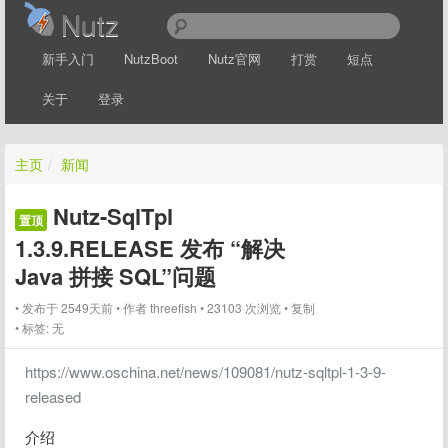
Nutz
新手入门
NutzBoot
Nutz官网
打赏
短点
关于
登录
主页
/
新闻
Nutz-SqlTpl
置顶
1.3.9.RELEASE 发布 “解决
Java 拼接 SQL”问题
发布于 2549天前
作者
threefish
23103 次浏览
复制
标签:
无
https://www.oschina.net/news/109081/nutz-sqltpl-1-3-9-
released
介绍