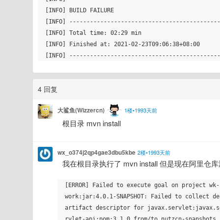
[INFO] BUILD FAILURE

[INFO] --------------------------------------------
[INFO] Total time: 02:29 min

[INFO] Finished at: 2021-02-23T09:06:38+08:00

4 回复
大鲨鱼(Wizzercn)
1楼•1993天前
根目录 mvn install
wx_o374j2qp4gae3dbu5kbe
2楼•1993天前
我在根目录执行了 mvn install 但是现在阿里仓
[ERROR] Failed to execute goal on project wk-
work:jar:4.0.1-SNAPSHOT: Failed to collect de
artifact descriptor for javax.servlet:javax.s
rvlet-api:pom:3.1.0 from/to nutzcn-snapshots 