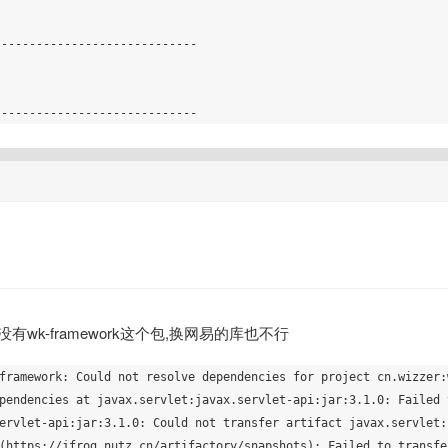
----------------------------

库没有wk-framework这个包,换网易的库也不行
framework: Could not resolve dependencies for project cn.wizzer:
pendencies at javax.servlet:javax.servlet-api:jar:3.1.0: Failed t
ervlet-api:jar:3.1.0: Could not transfer artifact javax.servlet:
(https://jfrog.nutz.cn/artifactory/snapshots): Failed to transfer