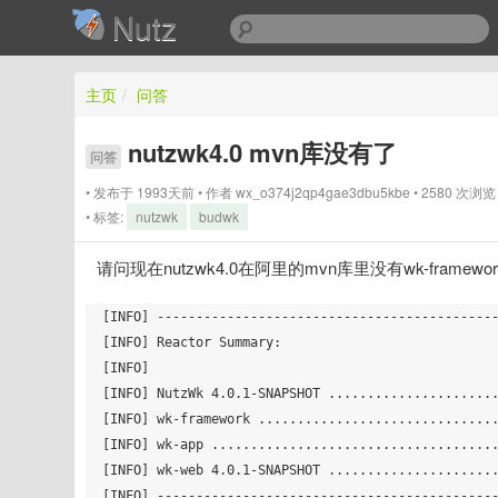
Nutz
主页
/
问答
nutzwk4.0 mvn库没有了
问答
发布于 1993天前
作者
wx_o374j2qp4gae3dbu5kbe
2580 次浏
标签:
nutzwk
budwk
请问现在nutzwk4.0在阿里的mvn库里没有wk-fram
[INFO] --------------------------------------------
[INFO] Reactor Summary:

[INFO]

[INFO] NutzWk 4.0.1-SNAPSHOT ......................
[INFO] wk-framework ...............................
[INFO] wk-app .....................................
[INFO] wk-web 4.0.1-SNAPSHOT ......................
[INFO] --------------------------------------------