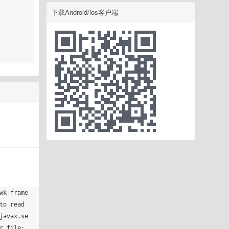
下载Android/ios客户端
wk-frame
o read 
javax.se
 file: 