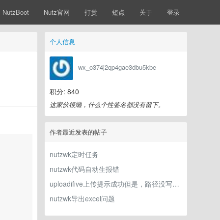
NutzBoot
Nutz官网
打赏
短点
关于
登录
个人信息
wx_o374j2qp4gae3dbu5kbe
积分: 840
这家伙很懒，什么个性签名都没有留下。
作者最近发表的帖子
nutzwk定时任务
nutzwk代码自动生报错
uploadifive上传提示成功但是，路径没写入数据库
nutzwk导出excel问题