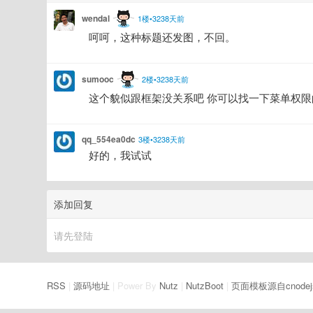
wendal
1楼•3238天前
呵呵，这种标题还发图，不回。
sumooc
2楼•3238天前
这个貌似跟框架没关系吧 你可以找一下菜单权限
qq_554ea0dc
3楼•3238天前
好的，我试试
添加回复
请先登陆
RSS
|
源码地址
| Power By
Nutz
|
NutzBoot
|
页面模板源自cnodej