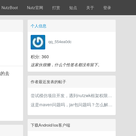
NutzBoot
Nutz官网
打赏
短点
关于
登录
个人信息
qq_554ea0dc
积分: 360
这家伙很懒，什么个性签名都没有留下。
他的去
作者最近发表的帖子
尝试模仿项目开发，遇到nutzwk框架权限分配问题
这是maven问题吗，jar包问题吗？怎么解决呢
下载Android/ios客户端