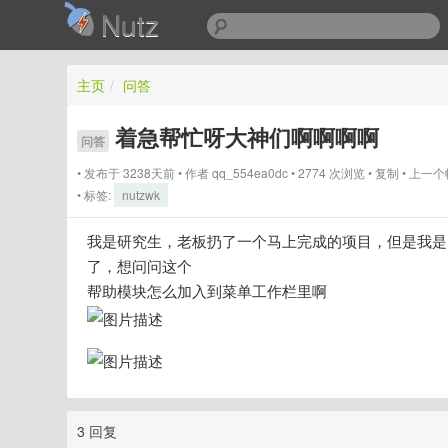
Nutz
主页
/
问答
着急帮忙呀大神们啊啊啊啊
问答
发布于 3238天前
作者
qq_554ea0dc
2774 次浏览
复制
上一个
标签:
nutzwk
我是研究生，老板扔了一个马上完成的项目，但是我是
了，想问问这个
帮助模块怎么加入到菜单工作栏里啊
3 回复