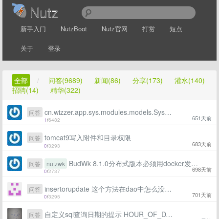
Nutz
新手入门
NutzBoot
Nutz官网
打赏
短点
关于
登录
全部
/
问答(9689)
新闻(86)
分享(173)
灌水(140)
招聘(14)
精华(322)
cn.wizzer.app.sys.modules.models.Sys_user cannot be cast to java.util.List
问答
651天前
1
/
6482
tomcat9写入附件和目录权限
问答
683天前
0
/
3293
BudWk 8.1.0分布式版本必须用docker发布么？
问答
nutzwk
698天前
0
/
2737
insertorupdate 这个方法在dao中怎么没有了
问答
701天前
0
/
3295
自定义sql查询日期的提示 HOUR_OF_DAY: 0 -> 1
问答