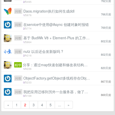
762天前
2
/
5495
Daos.migration执行如何生成ddl
问答
766天前
1
/
3876
在service中使用@Async 创建对象时报错
问答
769天前
2
/
3774
基于 BudWk V8 + Element-Plus 的工作流办公系统功能预览
问答
802天前
1
/
3864
nutz 以后还会发新版吗 ?
问答
802天前
2
/
4216
分享：通过map快速创建和修改表结构，支持注释（ nutz-1.r.70-SNAPSHOT 以上版本）
精华
820天前
1
/
4236
ObjectFactory.getObject多线程存在Object锁竞争
问答
867天前
0
/
3233
我把应用迁移到另外一台服务器，做了一些升级改动后，发现无法显示日志，在原来的胡武器上一切正常，请问这个怎么处理？
问答
869天前
0
/
3168
«
1
2
3
4
5
...
»