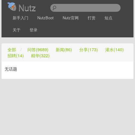
Nutz
新手入门
NutzBoot
Nutz官网
打赏
短点
关于
登录
全部
/
问答(9689)
新闻(86)
分享(173)
灌水(140)
招聘(14)
精华(322)
无话题