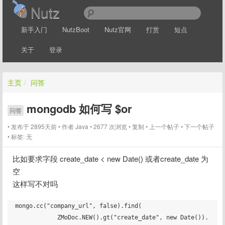
Nutz
新手入门
NutzBoot
Nutz官网
打赏
短点
关于
登录
主页
/
问答
mongodb 如何写 $or
问答
发布于 2895天前
作者
Java
2677 次浏览
复制
上一个帖子
下一个帖子
标签:
无
比如要求字段 create_date < new Date() 或者create_date 为
空
这样写不对吗
mongo.cc("company_url", false).find(

            ZMoDoc.NEW().gt("create_date", new Date()).