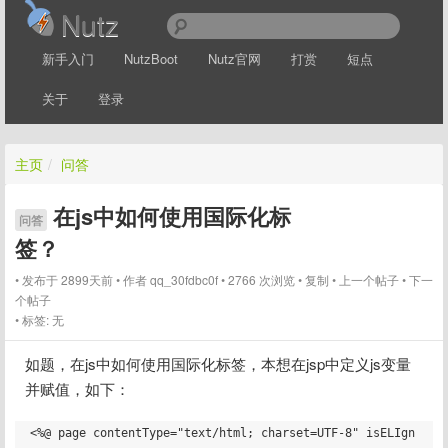
Nutz
新手入门
NutzBoot
Nutz官网
打赏
短点
关于
登录
主页
/
问答
在js中如何使用国际化标
问答
签？
发布于 2899天前
作者
qq_30fdbc0f
2766 次浏览
复制
上一个帖子
下一
个帖子
标签:
无
如题，在js中如何使用国际化标签，本想在jsp中定义js变量
并赋值，如下：
<%@ page contentType="text/html; charset=UTF-8" isELIgn