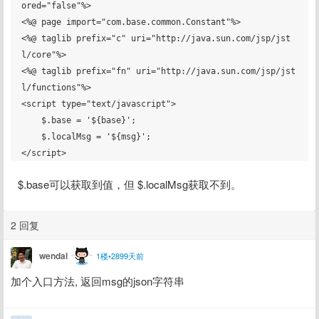
ored="false"%>

<%@ page import="com.base.common.Constant"%>

<%@ taglib prefix="c" uri="http://java.sun.com/jsp/jst
l/core"%>

<%@ taglib prefix="fn" uri="http://java.sun.com/jsp/jst
l/functions"%>

<script type="text/javascript">

    $.base = '${base}';

    $.localMsg = '${msg}';

$.base可以获取到值，但 $.localMsg获取不到。
2 回复
wendal
1楼•2899天前
加个入口方法, 返回msg的json字符串