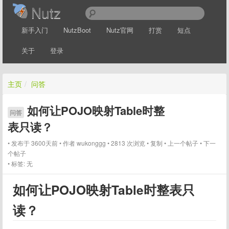
Nutz
新手入门
NutzBoot
Nutz官网
打赏
短点
关于
登录
主页
/
问答
如何让POJO映射Table时整
问答
表只读？
发布于 3600天前
作者
wukonggg
2813 次浏览
复制
上一个帖子
下一
个帖子
标签:
无
如何让POJO映射Table时整表只
读？