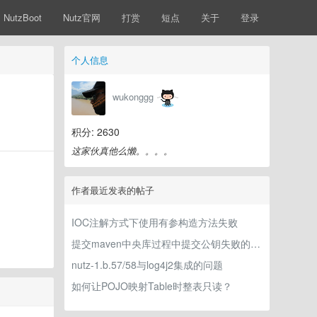
NutzBoot
Nutz官网
打赏
短点
关于
登录
个人信息
wukonggg
积分: 2630
这家伙真他么懒。。。。
作者最近发表的帖子
IOC注解方式下使用有参构造方法失败
提交maven中央库过程中提交公钥失败的问题
nutz-1.b.57/58与log4j2集成的问题
如何让POJO映射Table时整表只读？