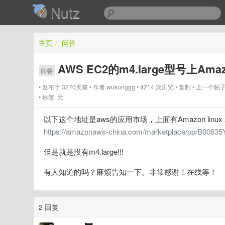
Nutz
主页
/
问答
AWS EC2的m4.large型号上Ama
问答
发布于 3270天前
作者
wukonggg
4214 次浏览
复制
上一个帖
标签:
无
以下这个地址是aws的应用市场，上面有Amazon linu
https://amazonaws-china.com/marketplace/pp/B00635
但是就是没有m4.large!!!
有人知道的吗？麻烦告知一下。非常感谢！在线等！
2 回复