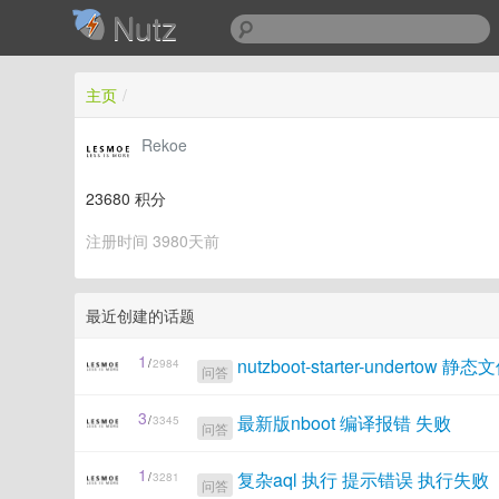
Nutz
主页
/
Rekoe
23680
积分
注册时间 3980天前
最近创建的话题
1
nutzboot-starter-underto
/
2984
问答
3
最新版nboot 编译报错 失败
/
3345
问答
1
复杂aql 执行 提示错误 执行失败
/
3281
问答