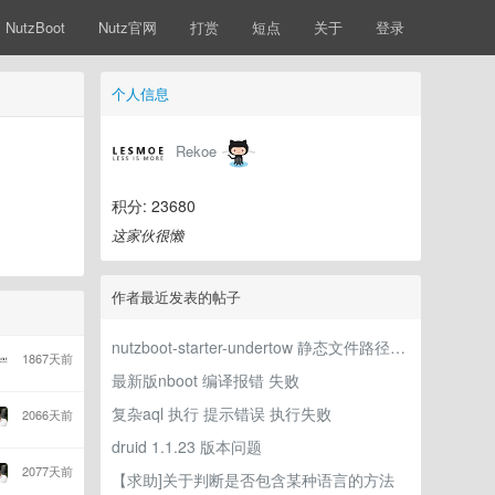
NutzBoot
Nutz官网
打赏
短点
关于
登录
个人信息
Rekoe
积分: 23680
这家伙很懒
作者最近发表的帖子
nutzboot-starter-undertow 静态文件路径参数未生效
1867天前
最新版nboot 编译报错 失败
复杂aql 执行 提示错误 执行失败
2066天前
druid 1.1.23 版本问题
2077天前
【求助]关于判断是否包含某种语言的方法