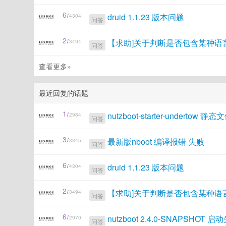
6
druid 1.1.23 版本问题
/
4304
问答
2
【求助]关于判断是否包含某种语
/
3494
问答
查看更多»
最近回复的话题
1
nutzboot-starter-underto
/
2984
问答
3
最新版nboot 编译报错 失败
/
3345
问答
6
druid 1.1.23 版本问题
/
4304
问答
2
【求助]关于判断是否包含某种语
/
3494
问答
6
nutzboot 2.4.0-SNAPSHOT 启
/
2970
问答