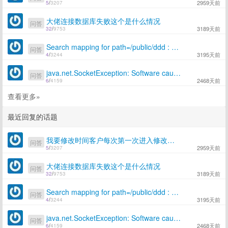
2959天前
5
/
3207
大佬连接数据库失败这个是什么情况
问答
3189天前
32
/
9753
Search mapping for path=/public/ddd : NOT Action match
问答
3195天前
4
/
3244
java.net.SocketException: Software caused connection abort: socket write error
问答
2468天前
6
/
4159
查看更多»
最近回复的话题
我要修改时间客户每次第一次进入修改就会报错
问答
2959天前
5
/
3207
大佬连接数据库失败这个是什么情况
问答
3189天前
32
/
9753
Search mapping for path=/public/ddd : NOT Action match
问答
3195天前
4
/
3244
java.net.SocketException: Software caused connection abort: socket write error
问答
2468天前
6
/
4159