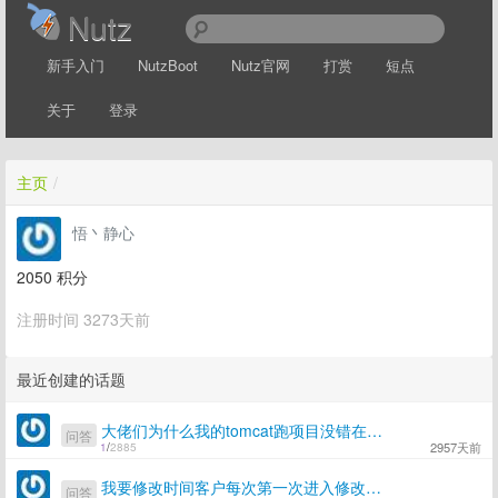
Nutz
新手入门
NutzBoot
Nutz官网
打赏
短点
关于
登录
主页
/
悟丶静心
2050
积分
注册时间 3273天前
最近创建的话题
大佬们为什么我的tomcat跑项目没错在服务器上就会出这个错呀
问答
2957天前
1
/
2885
我要修改时间客户每次第一次进入修改就会报错
问答