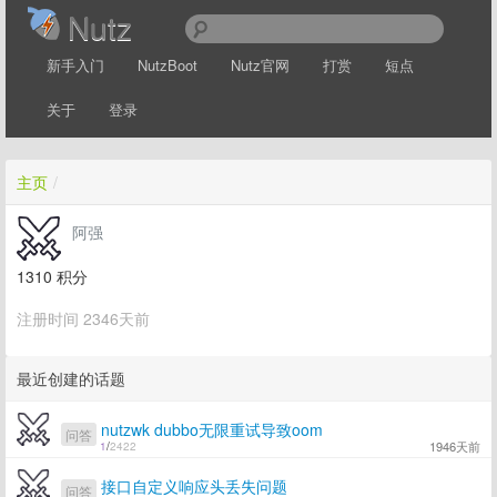
Nutz
新手入门
NutzBoot
Nutz官网
打赏
短点
关于
登录
主页
/
阿强
1310
积分
注册时间 2346天前
最近创建的话题
nutzwk dubbo无限重试导致oom
问答
1946天前
1
/
2422
接口自定义响应头丢失问题
问答