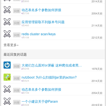
2014天前
2
/
2895
动态表名多个参数如何拼接
问答
2054天前
4
/
2739
应用管理获取不到版本号问题
问答
2114天前
1
/
2460
redis cluster scan/keys
问答
2212天前
1
/
5108
查看更多»
最近回复的话题
大佬们怎么面对or屏蔽 这种爬虫或者黑客嗅探？
问答
1976天前
2
/
3248
nutzboot 为什么扫描到jar里的action?
问答
2014天前
4
/
2524
动态表名多个参数如何拼接
问答
2054天前
4
/
2739
一个小建议关于@Param
问答
2319天前
2
/
2508