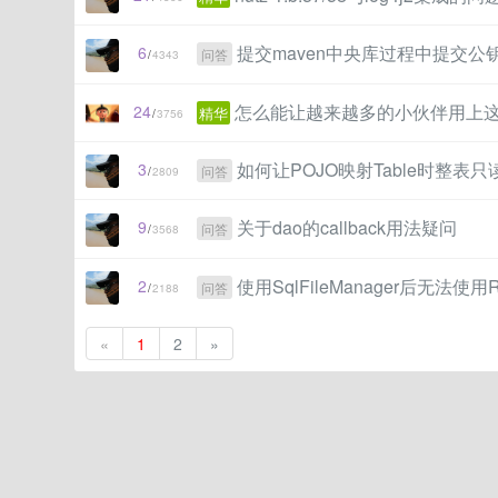
提交maven中央库过程中提交公
6
问答
/
4343
怎么能让越来越多的小伙伴用上
24
精华
/
3756
如何让POJO映射Table时整表只
3
问答
/
2809
关于dao的callback用法疑问
9
问答
/
3568
使用SqlFileManager后无法使用R
2
问答
/
2188
«
1
2
»