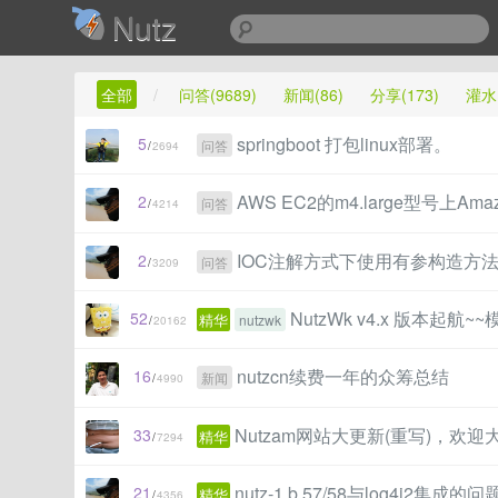
Nutz
全部
/
问答(9689)
新闻(86)
分享(173)
灌水(
springboot 打包linux部署。
5
问答
/
2694
AWS EC2的m4.large型号上Ama
2
问答
/
4214
IOC注解方式下使用有参构造方
2
问答
/
3209
NutzWk v4.x 版本
52
精华
nutzwk
/
20162
nutzcn续费一年的众筹总结
16
新闻
/
4990
Nutzam网站大更新(重写)，欢
33
精华
/
7294
nutz-1.b.57/58与log4j2集成的问
21
精华
/
4356